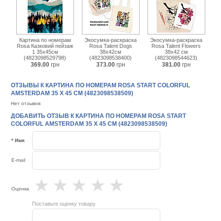
Картина по номерам
Экосумка-раскраска
Экосумка-раскраска
Rosa Казковий пейзаж
Rosa Talent Dogs
Rosa Talent Flowers
1 35х45см
38х42см
38х42 см
(4823098529798)
(4823098538400)
(4823098544623)
369.00
грн
373.00
грн
381.00
грн
ОТЗЫВЫ К КАРТИНА ПО НОМЕРАМ ROSA START COLORFUL
AMSTERDAM 35 Х 45 СМ (4823098538509)
Нет отзывов
ДОБАВИТЬ ОТЗЫВ К КАРТИНА ПО НОМЕРАМ ROSA START
COLORFUL AMSTERDAM 35 Х 45 СМ (4823098538509)
* Имя
E-mail
★
★
★
★
★
Оценка
Поставьте оценку товару