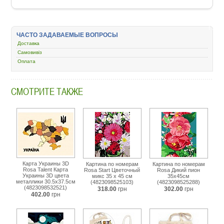
ЧАСТО ЗАДАВАЕМЫЕ ВОПРОСЫ
Доставка
Самовивіз
Оплата
СМОТРИТЕ ТАКЖЕ
Карта Украины 3D
Картина по номерам
Картина по номерам
Rosa Talent Карта
Rosa Start Цветочный
Rosa Дикий пион
Украины 3D цвета
микс 35 х 45 см
35х45см
металлики 30.5х37.5см
(4823098525103)
(4823098525288)
(4823098532521)
318.00
грн
302.00
грн
402.00
грн