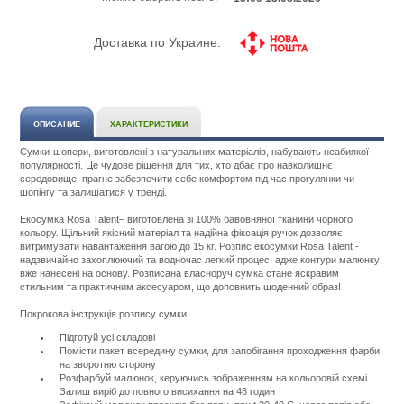
Доставка по Украине:
ОПИСАНИЕ
ХАРАКТЕРИСТИКИ
Сумки-шопери, виготовлені з натуральних матеріалів, набувають неабиякої
популярності. Це чудове рішення для тих, хто дбає про навколишнє
середовище, прагне забезпечити себе комфортом під час прогулянки чи
шопінгу та залишатися у тренді.
Екосумка Rosa Talent– виготовлена зі 100% бавовняної тканини чорного
кольору. Щільний якісний матеріал та надійна фіксація ручок дозволяє
витримувати навантаження вагою до 15 кг. Розпис екосумки Rosa Talent -
надзвичайно захоплюючий та водночас легкий процес, адже контури малюнку
вже нанесені на основу. Розписана власноруч сумка стане яскравим
стильним та практичним аксесуаром, що доповнить щоденний образ!
Покрокова інструкція розпису сумки:
Підготуй усі складові
Помісти пакет всередину сумки, для запобігання проходження фарби
на зворотню сторону
Розфарбуй малюнок, керуючись зображенням на кольоровій схемі.
Залиш виріб до повного висихання на 48 годин