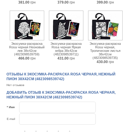
381.00
грн
379.00
грн
399.00
грн
Экосумка-раскраска
Экосумка-раскраска
Экосумка-раскраска
Rosa черная Неоновый
Rosa черная Яркая
Rosa черная,
лев 38х42см
зебра 38х42см
Тропические листья
(4823098539759)
(4823098539711)
38х42см
(4823098539735)
466.00
грн
431.00
грн
430.00
грн
ОТЗЫВЫ К ЭКОСУМКА-РАСКРАСКА ROSA ЧЕРНАЯ, НЕЖНЫЙ
ПИОН 38Х42СМ (4823098539742)
Нет отзывов
ДОБАВИТЬ ОТЗЫВ К ЭКОСУМКА-РАСКРАСКА ROSA ЧЕРНАЯ,
НЕЖНЫЙ ПИОН 38Х42СМ (4823098539742)
* Имя
E-mail