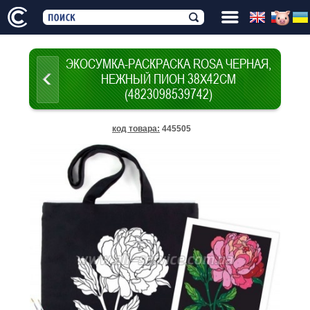
ЭКОСУМКА-РАСКРАСКА ROSA ЧЕРНАЯ,
НЕЖНЫЙ ПИОН 38Х42СМ
(4823098539742)
код товара
:
445505