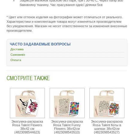
Зафіксуй малюнок праскою без пари, при t 30-40 С, через папір або
бавовняну тканину. Час прасування однієї ділянки 5хв
Подробнее:
http://m.all-
service.com.uacatalo
* Цвет или оттенок изделия на фотографии может отличаться от реального.
tovary-
Характеристики и комплектация товара могут изменяться производителем
dlya-
без уведомления. Магазин не несет ответственности за изменения внесенные
doma/6441-
производителем.
kartiny-
nabory-
dlya-
ЧАСТО ЗАДАВАЕМЫЕ ВОПРОСЫ
tvorchestva/445505-
Доставка
rosa-
38-
Самовивіз
42-
Оплата
4823098539742.html
СМОТРИТЕ ТАКЖЕ
Экосумка-раскраска
Экосумка-раскраска
Экосумка-раскраска
Rosa Talent Flowers
Rosa Talent Funny
Rosa Talent Коты в
38х42 см
Flowers 38х42см
шапках 38х42см
(4823098544623)
(4823098543510)
(4823098543527)