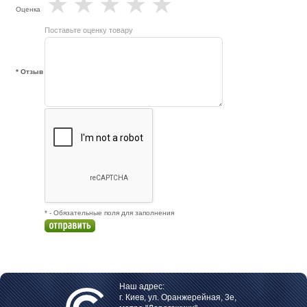
★
★
★
★
★
Оценка
Поставьте оценку товару
* Отзыв
* - Обязательные поля для заполнения
Наш адрес:
г. Киев, ул. Оранжерейная, 3е,