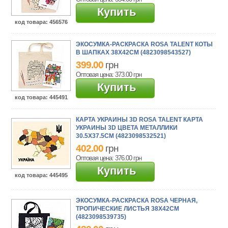
Купить
код товара
: 456576
ЭКОСУМКА-РАСКРАСКА ROSA TALENT КОТЫ
В ШАПКАХ 38Х42СМ (4823098543527)
399.00
грн
Оптовая цена: 373.00
грн
Купить
код товара
: 445491
КАРТА УКРАИНЫ 3D ROSA TALENT КАРТА
УКРАИНЫ 3D ЦВЕТА МЕТАЛЛИКИ
30.5Х37.5СМ (4823098532521)
402.00
грн
Оптовая цена: 376.00
грн
Купить
код товара
: 445495
ЭКОСУМКА-РАСКРАСКА ROSA ЧЕРНАЯ,
ТРОПИЧЕСКИЕ ЛИСТЬЯ 38Х42СМ
(4823098539735)