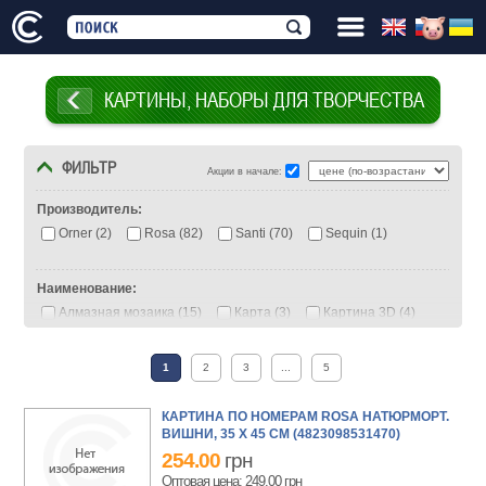
КАРТИНЫ, НАБОРЫ ДЛЯ ТВОРЧЕСТВА
ФИЛЬТР
Акции в начале:
Производитель:
Orner (2)
Rosa (82)
Santi (70)
Sequin (1)
Наименование:
Алмазная мозаика (15)
Карта (3)
Картина 3D (4)
Картина по номерам (238)
Экосумка (17)
1
2
3
...
5
Размер:
15х15 (3)
15х20 (6)
18х18 (1)
20х20 (3)
КАРТИНА ПО НОМЕРАМ ROSA НАТЮРМОРТ.
25х25 (14)
30x40 (8)
35x45 (49)
38х42 (17)
ВИШНИ, 35 Х 45 СМ (4823098531470)
40х40 (8)
40х50 (66)
254.00
грн
Оптовая цена: 249.00
грн