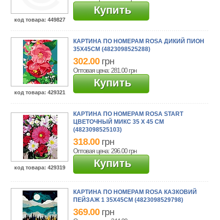
Купить
код товара
: 449827
КАРТИНА ПО НОМЕРАМ ROSA ДИКИЙ ПИОН
35Х45СМ (4823098525288)
302.00
грн
Оптовая цена: 281.00
грн
Купить
код товара
: 429321
КАРТИНА ПО НОМЕРАМ ROSA START
ЦВЕТОЧНЫЙ МИКС 35 Х 45 СМ
(4823098525103)
318.00
грн
Оптовая цена: 296.00
грн
Купить
код товара
: 429319
КАРТИНА ПО НОМЕРАМ ROSA КАЗКОВИЙ
ПЕЙЗАЖ 1 35Х45СМ (4823098529798)
369.00
грн