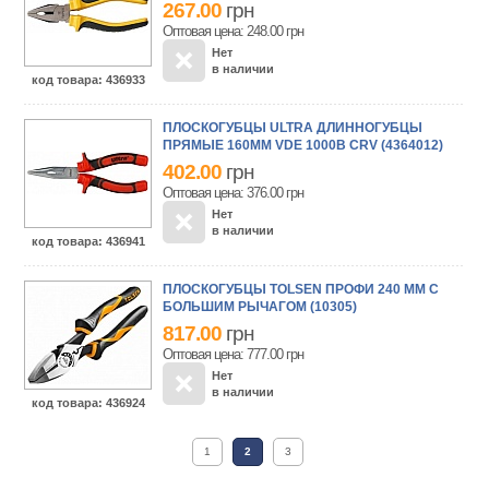
267.00
грн
Оптовая цена: 248.00
грн
Нет
в наличии
код товара
: 436933
ПЛОСКОГУБЦЫ ULTRA ДЛИННОГУБЦЫ
ПРЯМЫЕ 160ММ VDE 1000В CRV (4364012)
402.00
грн
Оптовая цена: 376.00
грн
Нет
в наличии
код товара
: 436941
ПЛОСКОГУБЦЫ TOLSEN ПРОФИ 240 ММ С
БОЛЬШИМ РЫЧАГОМ (10305)
817.00
грн
Оптовая цена: 777.00
грн
Нет
в наличии
код товара
: 436924
1
2
3