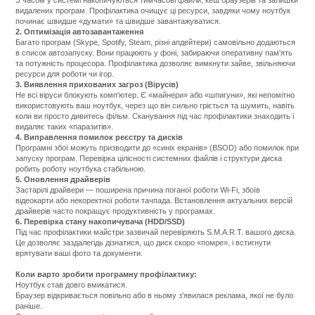
З часом у системі накопичуються тимчасові файли, кеш браузерів та залишки
видалених програм. Профілактика очищує ці ресурси, завдяки чому ноутбук
починає швидше «думати» та швидше завантажуватися.
2. Оптимізація автозавантаження
Багато програм (Skype, Spotify, Steam, різні апдейтери) самовільно додаються
в список автозапуску. Вони працюють у фоні, забираючи оперативну пам'ять
та потужність процесора. Профілактика дозволяє вимкнути зайве, звільняючи
ресурси для роботи чи ігор.
3. Виявлення прихованих загроз (Вірусів)
Не всі віруси блокують комп'ютер. Є «майнери» або «шпигуни», які непомітно
використовують ваш ноутбук, через що він сильно гріється та шумить, навіть
коли ви просто дивитесь фільм. Сканування під час профілактики знаходить і
видаляє таких «паразитів».
4. Виправлення помилок реєстру та дисків
Програмні збої можуть призводити до «синіх екранів» (BSOD) або помилок при
запуску програм. Перевірка цілісності системних файлів і структури диска
робить роботу ноутбука стабільною.
5. Оновлення драйверів
Застарілі драйвери — поширена причина поганої роботи Wi-Fi, збоїв
відеокарти або некоректної роботи тачпада. Встановлення актуальних версій
драйверів часто покращує продуктивність у програмах.
6. Перевірка стану накопичувача (HDD/SSD)
Під час профілактики майстри зазвичай перевіряють S.M.A.R.T. вашого диска.
Це дозволяє заздалегідь дізнатися, що диск скоро «помре», і встигнути
врятувати ваші фото та документи.
Коли варто зробити програмну профілактику:
Ноутбук став довго вмикатися.
Браузер відкривається повільно або в ньому з'явилася реклама, якої не було
раніше.