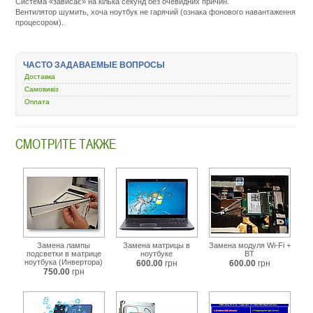
Система «зависає» на кілька секунд без очевидних причин.
Вентилятор шумить, хоча ноутбук не гарячий (ознака фонового навантаження
процесором).
Подробнее:
http://m.all-
service.com.uacatalog/5377-
nashi-
ЧАСТО ЗАДАВАЕМЫЕ ВОПРОСЫ
uslugi/5738-
Доставка
remont-
Самовивіз
noutbukov/160731-.html
Оплата
СМОТРИТЕ ТАКЖЕ
Замена лампы
Замена матрицы в
Замена модуля Wi-Fi +
подсветки в матрице
ноутбуке
BT
ноутбука (Инвертора)
600.00
грн
600.00
грн
750.00
грн