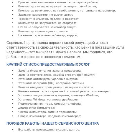
Произвольно выключается компьютер во время работы;
Компьютер сам перезагружается, выдает синий экран;
Компьютер включается, нет изображения, нет сигнала на монитор;
Зависает компьютер, не выключается;
Тормозит компьютер, медленно работает;
Компьютер не запускается, не стартует;
БИОС не запускается, компьютер пищит;
Компьютер сильно шумит, греется;
На компьютере появился баннер, вирусы;
Сервисный центр всегда дорожит своей репутацией и несет
ответственность за свою деятельность. Кто ценит в поставщике услуг
надежность - тот выбирает Службу Сервиса. Мы гордимся, что
работаем честно по отношению к клиентам.
КРАТКИЙ СПИСОК ПРЕДОСТАВЛЯЕМЫХ УСЛУГ
Замена блока питания, замена процессора;
Замена жесткого диска, замена оперативной памяти;
Установка антивируса, удаление вирусов;
Установка программ (ПО), настройка системы;
Замена конденсаторов, ремонт материнской платы;
Ремонт компьютера с гарантией, срочный ремонт компьютера;
Установка лицензионных программ, активация Windows;
Установка Windows, установка драйверов;
Подключение принтера, камеры, телефона;
Диагностика компьютера;
Чистка компьютера, замена термопасты;
Сборка компьютера, продажа компьютеров;
ПОРЯДОК РАБОТЫ НАШЕГО СЕРВИСНОГО ЦЕНТРА
Все работы производятся в сервис-центре;