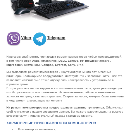
Viber
Telegram
Наш сервисный центр, производит ремонт компьютеров любых производителей,
в том числе
Acer, Asus, eMashines, DELL, Lenovo, HP (Hewlett-Packard),
Impression, Bravo, MSI, Compaq, Everest, Sony
, и т.д.
Мы выполняем ремонт компьютеров и ноутбуков уже много лет. Опытные
инженеры, необходимое оборудование, инструменты и запасные части - все это
позволяет максимально точно определить неисправность и устранить ее в
короткие сроки.
В ходе ремонта мы тестируем все компоненты компьютера, даем рекомендации
по обслуживанию и использованию. На выполняемые работы и замененные
запчасти мы предоставляем гарантию. Старые запчасти, которые были заменены
в ходе ремонта возвращаются клиенту.
На ремонт компьютеров мы предоставляем гарантию три месяца.
Обслуживая
свой компьютер в нашем сервисном центре, Вы можете рассчитывать на высокое
качество услуг и индивидуальный подход к каждому клиенту.
ХАРАКТЕРНЫЕ НЕИСПРАВНОСТИ КОМПЬЮТЕРОВ
Компьютер не включается;