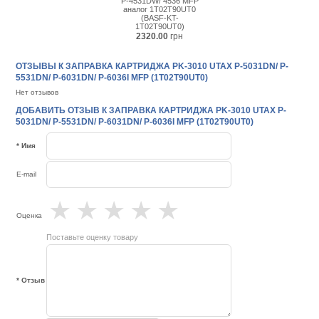
P-4531DW/ 4536 MFP
аналог 1T02T90UT0
(BASF-KT-
1T02T90UT0)
2320.00
грн
ОТЗЫВЫ К ЗАПРАВКА КАРТРИДЖА PK-3010 UTAX P-5031DN/ P-
5531DN/ P-6031DN/ P-6036I MFP (1T02T90UT0)
Нет отзывов
ДОБАВИТЬ ОТЗЫВ К ЗАПРАВКА КАРТРИДЖА PK-3010 UTAX P-
5031DN/ P-5531DN/ P-6031DN/ P-6036I MFP (1T02T90UT0)
* Имя
E-mail
★
★
★
★
★
Оценка
Поставьте оценку товару
* Отзыв