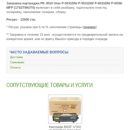
Заправка картриджа PK-3010 Utax P-5031DN/ P-5531DN/ P-6031DN/ P-6036i
MFP (1T02T90UT0)
включает в себя разборку, тщательную очистку,
полировку, наполнение тонером, сборку.
Ресурс - 12500 стр.
* Ресурс указана при 5-ти % заполнении страницы (
пример
)
Подробнее:
http://m.all-
** Заправка в течение 15 мин. осуществляется по предварительной записи на
service.com.uacatalog
конкретное время, или по факту Вашего приезда в порядке очереди.
zapravka-
kartridzhej/421906-
pk-
ЧАСТО ЗАДАВАЕМЫЕ ВОПРОСЫ
3010-
Доставка
utax-
p-
Самовивіз
5031dn-
Оплата
p-
5531dn-
p-
СОПУТСТВУЮЩИЕ ТОВАРЫ И УСЛУГИ:
6031dn-
p-
6036i-
mfp-
1t02t90ut0.html
Картридж BASF UTAX