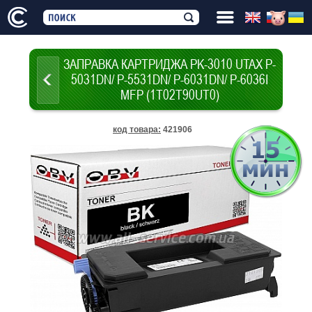
ЗАПРАВКА КАРТРИДЖА PK-3010 UTAX P-
5031DN/ P-5531DN/ P-6031DN/ P-6036I
MFP (1T02T90UT0)
код товара
:
421906