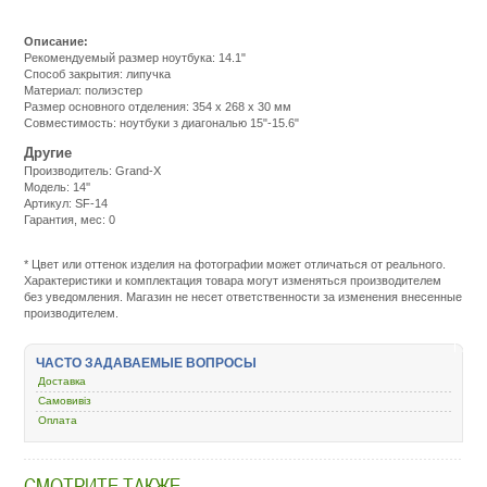
Описание:
Рекомендуемый размер ноутбука: 14.1"
Способ закрытия: липучка
Материал: полиэстер
Размер основного отделения: 354 х 268 х 30 мм
Совместимость: ноутбуки з диагональю 15"-15.6"
Другие
Производитель: Grand-X
Модель: 14''
Артикул: SF-14
Гарантия, мес: 0
Подробнее:
http://m.all-
service.com.uacatalog/5219-
* Цвет или оттенок изделия на фотографии может отличаться от реального.
ryukzaki-
Характеристики и комплектация товара могут изменяться производителем
sumki-
без уведомления. Магазин не несет ответственности за изменения внесенные
chehly/5221-
производителем.
ryukzak-
sumka-
chehol-
ЧАСТО ЗАДАВАЕМЫЕ ВОПРОСЫ
dlya-
Доставка
noutbuka/440159-
grand-
Самовивіз
x-
Оплата
14-
sf-
14.html
СМОТРИТЕ ТАКЖЕ