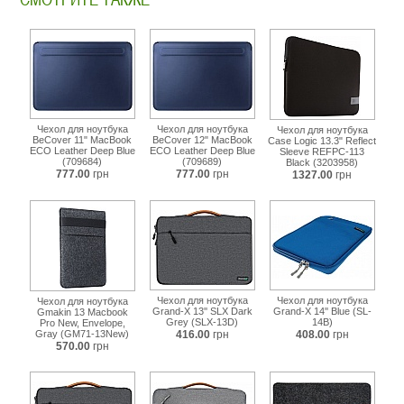
Чехол для ноутбука
Чехол для ноутбука
Чехол для ноутбука
BeCover 11" MacBook
BeCover 12" MacBook
Case Logic 13.3" Reflect
ECO Leather Deep Blue
ECO Leather Deep Blue
Sleeve REFPC-113
(709684)
(709689)
Black (3203958)
777.00
грн
777.00
грн
1327.00
грн
Чехол для ноутбука
Чехол для ноутбука
Чехол для ноутбука
Grand-X 13'' SLX Dark
Grand-X 14'' Blue (SL-
Gmakin 13 Macbook
Grey (SLX-13D)
14B)
Pro New, Envelope,
Gray (GM71-13New)
416.00
грн
408.00
грн
570.00
грн