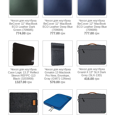
Чехол для ноутбука
Чехол для ноутбука
Чехол для ноутбука
BeCover 11" MacBook
BeCover 11" MacBook
BeCover 12" MacBook
ECO Leather Dark
ECO Leather Deep Blue
ECO Leather Deep Blue
Green (709685)
(709684)
(709689)
774.00
грн
777.00
грн
777.00
грн
Чехол для ноутбука
Чехол для ноутбука
Чехол для ноутбука
Grand-X 13'' SLX Dark
Case Logic 13.3" Reflect
Gmakin 13 Macbook
Grey (SLX-13D)
Sleeve REFPC-113
Pro New, Envelope,
Black (3203958)
Gray (GM71-13New)
416.00
грн
1327.00
грн
570.00
грн