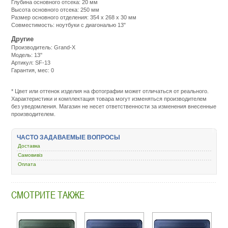
Глубина основного отсека: 20 мм
Высота основного отсека: 250 мм
Размер основного отделения: 354 х 268 х 30 мм
Совместимость: ноутбуки с диагональю 13"
Другие
Производитель: Grand-X
Модель: 13''
Артикул: SF-13
Гарантия, мес: 0
Подробнее:
http://m.all-
service.com.uacatalog/5219-
* Цвет или оттенок изделия на фотографии может отличаться от реального.
ryukzaki-
Характеристики и комплектация товара могут изменяться производителем
sumki-
без уведомления. Магазин не несет ответственности за изменения внесенные
chehly/5221-
производителем.
ryukzak-
sumka-
chehol-
ЧАСТО ЗАДАВАЕМЫЕ ВОПРОСЫ
dlya-
Доставка
noutbuka/440157-
grand-
Самовивіз
x-
Оплата
13-
sf-
13.html
СМОТРИТЕ ТАКЖЕ