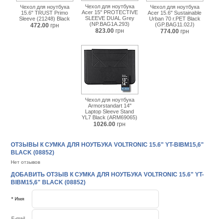
Чехол для ноутбука
Чехол для ноутбука
Чехол для ноутбука
Acer 15" PROTECTIVE
15.6" TRUST Primo
Acer 15.6" Sustainable
SLEEVE DUAL Grey
Sleeve (21248) Black
Urban 70 r.PET Black
(NP.BAG1A.293)
(GP.BAG11.02J)
472.00
грн
823.00
грн
774.00
грн
Чехол для ноутбука
Armorstandart 14"
Laptop Sleeve Stand
YL7 Black (ARM69065)
1026.00
грн
ОТЗЫВЫ К СУМКА ДЛЯ НОУТБУКА VOLTRONIC 15.6" YT-BIBM15,6"
BLACK (08852)
Нет отзывов
ДОБАВИТЬ ОТЗЫВ К СУМКА ДЛЯ НОУТБУКА VOLTRONIC 15.6" YT-
BIBM15,6" BLACK (08852)
* Имя
E-mail