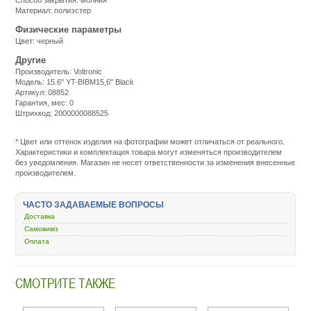
Материал: полиэстер
Физические параметры
Цвет: черный
Другие
Производитель: Voltronic
Модель: 15.6" YT-BIBM15,6" Black
Артикул: 08852
Гарантия, мес: 0
Штрихкод: 2000000088525
Подробнее:
http://m.all-
service.com.uacatalog/5219-
* Цвет или оттенок изделия на фотографии может отличаться от реального.
ryukzaki-
Характеристики и комплектация товара могут изменяться производителем
sumki-
без уведомления. Магазин не несет ответственности за изменения внесенные
chehly/5221-
производителем.
ryukzak-
sumka-
chehol-
ЧАСТО ЗАДАВАЕМЫЕ ВОПРОСЫ
dlya-
Доставка
noutbuka/439424-
voltronic-
Самовивіз
15-
Оплата
6-
yt-
bibm15-
СМОТРИТЕ ТАКЖЕ
6-
black-
08852.html