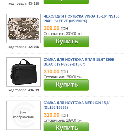
код товара
: 434618
ЧЕХОЛ ДЛЯ НОУТБУКА VINGA 15-16" NS150
PIXEL SLEEVE (NS150PX)
309.00
грн
Оптовая цена: 309.00
грн
Купить
код товара
: 421795
СУМКА ДЛЯ НОУТБУКА RITAR 15.6" 8909
BLACK (YT-8909-B15.6")
310.00
грн
Оптовая цена: 289.00
грн
Купить
код товара
: 434619
СУМКА ДЛЯ НОУТБУКА MERLION 15,6"
(DL156/19996)
310.00
грн
Оптовая цена: 289.00
грн
Купить