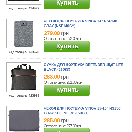
Купить
код товара
: 434577
ЧЕХОЛ ДЛЯ НОУТБУКА VINGA 14" NSF140
GRAY (NSF140GY)
279.00
грн
Оптовая цена: 272.00
грн
Купить
код товара
: 434578
СУМКА ДЛЯ НОУТБУКА DEFENDER 15,6" LITE
BLACK (26083)
283.00
грн
Оптовая цена: 261.00
грн
Купить
код товара
: 423999
ЧЕХОЛ ДЛЯ НОУТБУКА VINGA 15-16" NS150
GRAY SLEEVE (NS150GR)
285.00
грн
Оптовая цена: 277.00
грн