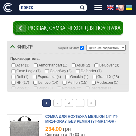
РЮКЗАК, СУМКА, ЧЕХОЛ ДЛЯ НОУТБУКА
ФИЛЬТР
Акции в начале:
Производитель:
Acer (3)
Armorstandart (1)
Asus (2)
BeCover (3)
Case Logic (7)
ColorWay (2)
Defender (7)
Dell (1)
Esperanza (4)
Gmakin (1)
Grand-X (28)
HP (17)
Lenovo (14)
Merlion (15)
Modecom (1)
Pipo (1)
Porto (5)
Promate (2)
Redragon (1)
Ritar (11)
RivaCase (40)
Tavialo (1)
Trust (7)
Vinga (55)
Voltronic (5)
Wenger (1)
Xiaomi (1)
1
2
3
...
8
Тип:
СУМКА ДЛЯ НОУТБУКА MERLION 14" YT-
MR14-GRAY, БЕЗ РЕМНЯ (YT-MR14-GR)
Рюкзак (50)
Сумка (145)
Чехол (50)
234.00
грн
Оптовая цена: 217.00
грн