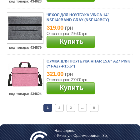
код товара
: 434623
ЧЕХОЛ ДЛЯ НОУТБУКА VINGA 14"
NSF140BAND GRAY (NSF140BGY)
319.00
грн
Оптовая цена: 295.00
грн
Купить
код товара
: 434579
СУМКА ДЛЯ НОУТБУКА RITAR 15.6" A27 PINK
(YT-A27-P15.6")
321.00
грн
Оптовая цена: 299.00
грн
Купить
код товара
: 434624
1
2
3
...
8
Наш адрес:
г. Киев, ул. Оранжерейная, 3е,