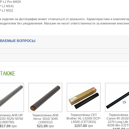
P LJ Pro M429
P LJ M141
P LJ M111
ок изделия на фотографии может отличаться от реального. Характеристики и комплекта
водителем без уведомления. Магазин не несет ответственности за изменения внесен
АВАЕМЫЕ ВОПРОСЫ
 ТАКЖЕ
Термоплёнка CET
Термоплёнка
опленка АНК HP
Термопленка АНК
Brother HL-L5200/ DCP-
Canon IR-2016/
225/ 5525/ M750
Xerox 3010/ 3045
L5500 (CET2815)
2270 Long Life
(1900790)
(1900312)
6039-film (CET
1157.00
грн
817.00
грн
521.00
грн