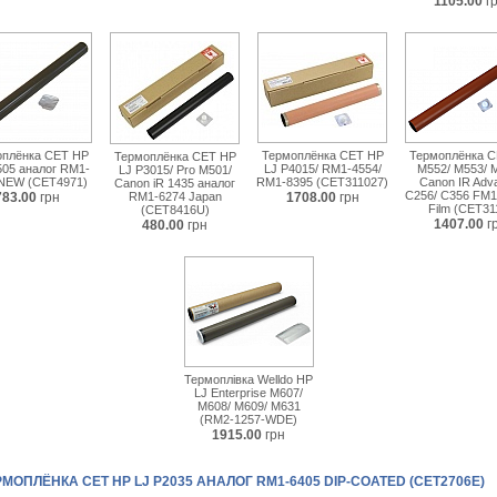
1105.00
г
оплёнка CET HP
Термоплёнка CET HP
Термоплёнка C
Термоплёнка CET HP
505 аналог RM1-
LJ P4015/ RM1-4554/
M552/ M553/ 
LJ P3015/ Pro M501/
 NEW (CET4971)
RM1-8395 (CET311027)
Canon IR Adv
Canon iR 1435 аналог
C256/ C356 FM1
783.00
грн
RM1-6274 Japan
1708.00
грн
Film (CET31
(CET8416U)
1407.00
г
480.00
грн
Термоплівка Welldo HP
LJ Enterprise M607/
M608/ M609/ M631
(RM2-1257-WDE)
1915.00
грн
МОПЛЁНКА CET HP LJ P2035 АНАЛОГ RM1-6405 DIP-COATED (CET2706E)