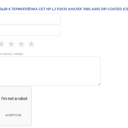
ЫВ К ТЕРМОПЛЁНКА CET HP LJ P2035 АНАЛОГ RM1-6405 DIP-COATED (CE
★
★
★
★
е оценку товару