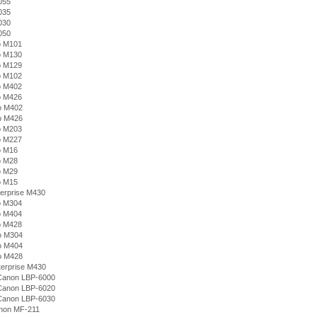
055
035
030
050
o M101
o M130
o M129
o M102
o M402
o M426
o M402
o M426
o M203
o M227
o M16
o M28
o M29
o M15
erprise M430
o M304
o M404
o M428
o M304
o M404
o M428
erprise M430
Canon LBP-6000
Canon LBP-6020
Canon LBP-6030
non MF-211