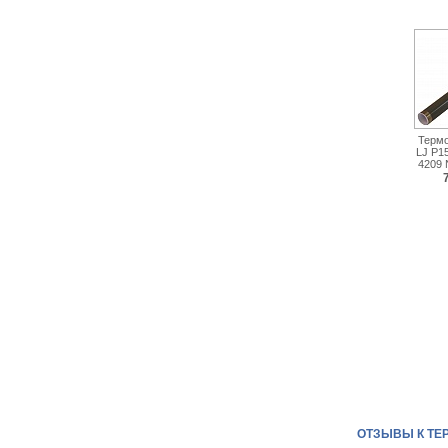
Терм
LJ P1
4209
ОТЗЫВЫ К ТЕР