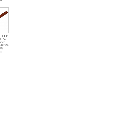
рн
ET HP
M577/
ance
-R729-
19)
рн