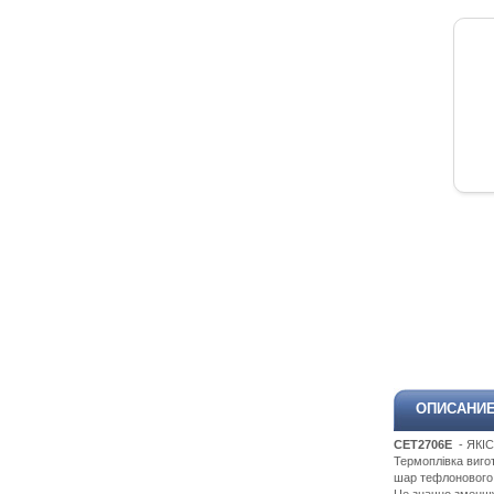
ОПИСАНИ
CET2706
E
- ЯК
Термоплівка виго
шар тефлонового 
Це значно зменшу