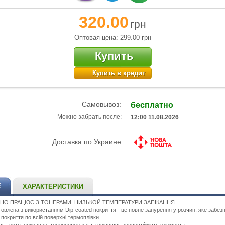
320.00
грн
Оптовая цена: 299.00
грн
Купить
Купить в кредит
Самовывоз:
бесплатно
Можно забрать после:
12:00 11.08.2026
Доставка по Украине:
Е
ХАРАКТЕРИСТИКИ
ІСНО ПРАЦЮЄ З ТОНЕРАМИ НИЗЬКОЙ ТЕМПЕРАТУРИ ЗАПІКАННЯ
товлена з використанням Dip-coated покриття - це повне занурення у розчин, яке забез
покриття по всій поверхні термоплівки.
є тертя, покращує теплопередачу та підвищує зносостійкість елемента.