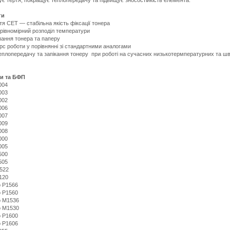
ги
тя CET — стабільна якість фіксації тонера
 рівномірний розподіл температури
ання тонера та паперу
с роботи у порівнянні зі стандартними аналогами
теплопередачу та запікання тонеру при роботі на сучасних низькотермпературних та ш
ри та БФП
Подробнее:
004
http://m.all-
003
service.com.uacatalog/4843-
002
zapchasti-
006
k-
007
printeram-
009
kopiram/4927-
008
termoplenka/453106-
000
cet-
005
hp-
500
lj-
505
p2035-
522
rm1-
120
6405-
o P1566
dip-
o P1560
coated-
o M1536
cet2706
e.html
o M1530
o P1600
o P1606