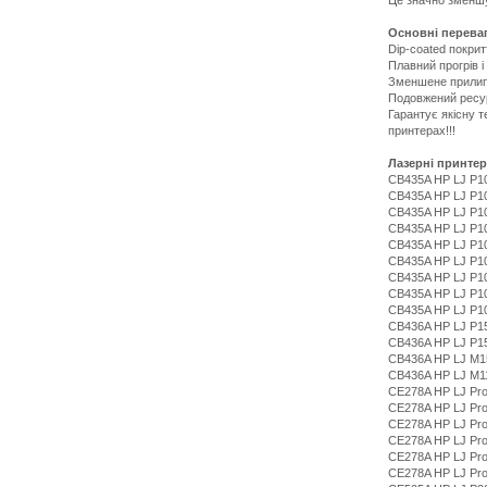
Основні перева
Dip-coated покрит
Плавний прогрів і
Зменшене прилип
Подовжений ресур
Гарантує якісну 
принтерах!!!
Лазерні принте
CB435A HP LJ P1
CB435A HP LJ P1
CB435A HP LJ P1
CB435A HP LJ P1
CB435A HP LJ P1
CB435A HP LJ P1
CB435A HP LJ P1
CB435A HP LJ P1
CB435A HP LJ P1
CB436A HP LJ P1
CB436A HP LJ P1
CB436A HP LJ M1
CB436A HP LJ M1
CE278A HP LJ Pr
CE278A HP LJ Pr
CE278A HP LJ Pr
CE278A HP LJ Pr
CE278A HP LJ Pr
CE278A HP LJ Pr