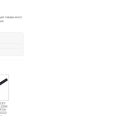
ция товара могут
ные
 CET
 2200/
 FG6-
5212)