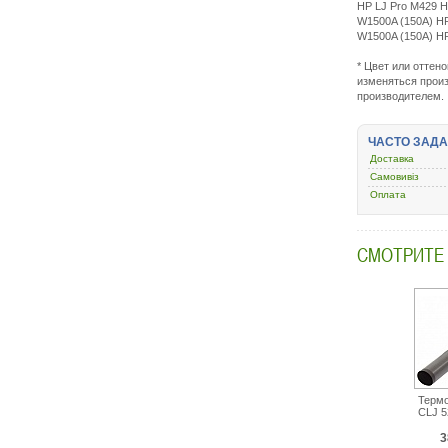
HP LJ Pro M429 H
W1500A (150A) H
W1500A (150A) H
* Цвет или оттен
изменяться произ
производителем.
ЧАСТО ЗАД
Доставка
Самовивіз
Оплата
СМОТРИТЕ
Терм
СLJ 5
3