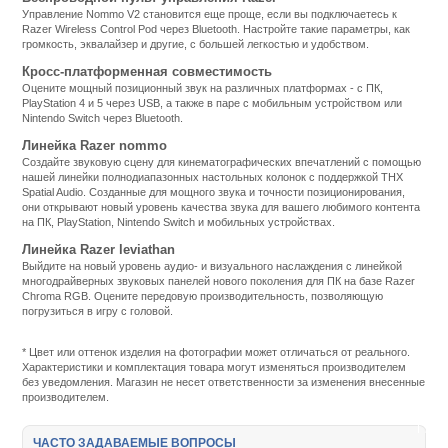
Управление Nommo V2 становится еще проще, если вы подключаетесь к
Razer Wireless Control Pod через Bluetooth. Настройте такие параметры, как
громкость, эквалайзер и другие, с большей легкостью и удобством.
Кросс-платформенная совместимость
Оцените мощный позиционный звук на различных платформах - с ПК,
PlayStation 4 и 5 через USB, а также в паре с мобильным устройством или
Nintendo Switch через Bluetooth.
Линейка Razer nommo
Создайте звуковую сцену для кинематографических впечатлений с помощью
нашей линейки полнодиапазонных настольных колонок с поддержкой THX
Spatial Audio. Созданные для мощного звука и точности позиционирования,
они открывают новый уровень качества звука для вашего любимого контента
на ПК, PlayStation, Nintendo Switch и мобильных устройствах.
Линейка Razer leviathan
Выйдите на новый уровень аудио- и визуального наслаждения с линейкой
многодрайверных звуковых панелей нового поколения для ПК на базе Razer
Chroma RGB. Оцените передовую производительность, позволяющую
погрузиться в игру с головой.
Подробнее:
http://m.all-
service.com.uacatalog/4724-
* Цвет или оттенок изделия на фотографии может отличаться от реального.
multimedia/5916-
Характеристики и комплектация товара могут изменяться производителем
akusticheskie-
без уведомления. Магазин не несет ответственности за изменения внесенные
sistemy/443755-
производителем.
razer-
nommo-
v2-
ЧАСТО ЗАДАВАЕМЫЕ ВОПРОСЫ
x-