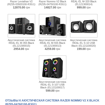
Razer Leviathan V2
Razer Nommo V2 Black
REAL-EL M-320 Black
(RZ05-03920100-R3G1)
(RZ05-04750100-R3G1)
(EL121300014)
12870.00
грн
14827.00
грн
999.00
грн
Акустическая система
Акустическая система
Акустическая система
REAL-EL M-355 Black
REAL-EL M-555 Black
REAL-EL S-10 USB
(EL121300015)
(EL121300013)
Black (EL121100020)
2954.00
грн
4259.00
грн
199.00
грн
Акустическая система
REAL-EL S-107 USB
Black (EL121100017)
599.00
грн
ОТЗЫВЫ К АКУСТИЧЕСКАЯ СИСТЕМА RAZER NOMMO V2 X BLACK
(RZ05-04760100-R3G1)