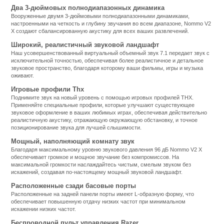
Два 3-дюймовых полнодиапазонных динамика
Вооруженные двумя 3-дюймовыми полнодиапазонными динамиками,
настроенными на четкость и глубину звучания во всем диапазоне, Nommo V2
X создают сбалансированную акустику для всех ваших развлечений.
Широкий, реалистичный звуковой ландшафт
Наш усовершенствованный виртуальный объемный звук 7.1 передает звук с
исключительной точностью, обеспечивая более реалистичное и детальное
звуковое пространство, благодаря которому ваши фильмы, игры и музыка
оживают.
Игровые профили Thx
Поднимите звук на новый уровень с помощью игровых профилей THX.
Применяйте специальные профили, которые улучшают существующее
звуковое оформление в ваших любимых играх, обеспечивая действительно
реалистичную акустику, отражающую окружающую обстановку, и точное
позиционирование звука для лучшей слышимости.
Мощный, наполняющий комнату звук
Благодаря максимальному уровню звукового давления 96 дБ Nommo V2 X
обеспечивает громкое и мощное звучание без компромиссов. На
максимальной громкости наслаждайтесь чистым, смелым звуком без
искажений, создавая по-настоящему мощный звуковой ландшафт.
Расположенные сзади басовые порты
Расположенные на задней панели порты имеют L-образную форму, что
обеспечивает повышенную отдачу низких частот при минимальном
искажении низких частот.
Беспроводной пульт управления Razer