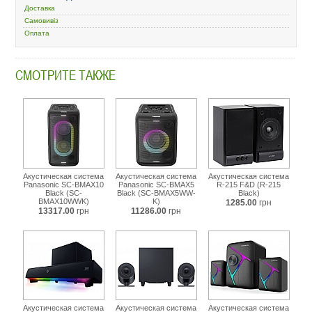
Доставка
black-
rz05-
Самовивіз
04760100-
Оплата
r3g1.html
СМОТРИТЕ ТАКЖЕ
Акустическая система
Акустическая система
Акустическая система
Panasonic SC-BMAX10
Panasonic SC-BMAX5
R-215 F&D (R-215
Black (SC-
Black (SC-BMAX5WW-
Black)
BMAX10WWK)
K)
1285.00
грн
13317.00
грн
11286.00
грн
Акустическая система
Акустическая система
Акустическая система