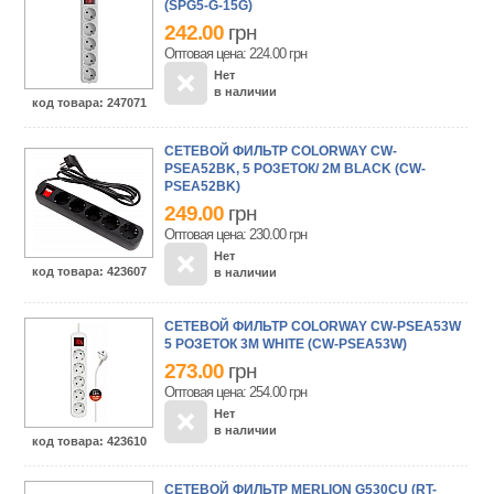
(SPG5-G-15G)
242.00
грн
Оптовая цена: 224.00
грн
Нет
в наличии
код товара
: 247071
СЕТЕВОЙ ФИЛЬТР COLORWAY CW-
PSEA52BK, 5 РОЗЕТОК/ 2M BLACK (CW-
PSEA52BK)
249.00
грн
Оптовая цена: 230.00
грн
Нет
код товара
: 423607
в наличии
СЕТЕВОЙ ФИЛЬТР COLORWAY CW-PSEA53W
5 РОЗЕТОК 3M WHITE (CW-PSEA53W)
273.00
грн
Оптовая цена: 254.00
грн
Нет
в наличии
код товара
: 423610
СЕТЕВОЙ ФИЛЬТР MERLION G530CU (RT-