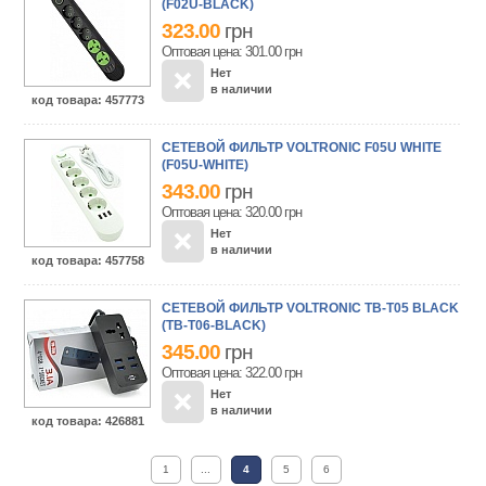
(F02U-BLACK)
323.00
грн
Оптовая цена: 301.00
грн
Нет
в наличии
код товара
: 457773
СЕТЕВОЙ ФИЛЬТР VOLTRONIC F05U WHITE
(F05U-WHITE)
343.00
грн
Оптовая цена: 320.00
грн
Нет
в наличии
код товара
: 457758
СЕТЕВОЙ ФИЛЬТР VOLTRONIC TВ-Т05 BLACK
(ТВ-Т06-BLACK)
345.00
грн
Оптовая цена: 322.00
грн
Нет
в наличии
код товара
: 426881
1
...
4
5
6