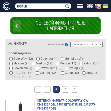
СЕТЕВОЙ ФИЛЬТР И РЕЛЕ
НАПРЯЖЕНИЯ
ФИЛЬТР
Акции в начале:
Производитель:
ColorWay (22)
Defender (4)
Gembird (17)
Maxxter (9)
Merlion (17)
Merlion (17)
Patron (15)
Powercom (1)
PowerPlant (10)
Prologix (1)
REAL-EL (17)
Voltronic (35)
Xiaomi (2)
XoKo (3)
СolorWay (8)
1
...
4
5
6
Тип:
Реле, розетка (3)
Сетевой фильтр (150)
Сетевой фильтр-удлинитель (15)
Удлинитель (15)
СЕТЕВОЙ ФИЛЬТР COLORWAY CW-
CHE432PDB, 4 РОЗЕТКИ/ 3USB/ 2M (CW-
CHE432PDB)