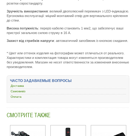
розетки євростандарту.
Зручність використання
: великий двополюсний перемикач з LED-індикацією.
Ергономіка експлуатації: міцний монтажний отвір для вертикального кріплення
до стіни.
Висока потужність
: переріз кабелю становить 1 мм2, що забезпечує ваші
пристрої загальною силою струму в 16 А.
Захист від стрибків напруги
: автоматичний запобіжник із кнопкою скидання.
Подр
http:/
serv
* Цвет или оттенок изделия на фотографии может отличаться от реального.
ibp-
Характеристики и комплектация товара могут изменяться производителем
powe
без уведомления. Магазин не несет ответственности за изменения внесенные
bank
производителем.
zary
batar
setev
ЧАСТО ЗАДАВАЕМЫЕ ВОПРОСЫ
filtr-
Доставка
i-
rele-
Самовивіз
napr
Оплата
gemb
spg3
g-
СМОТРИТЕ ТАКЖЕ
15b-
pro.h