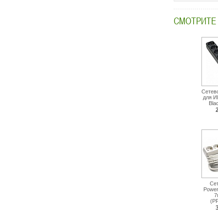
СМОТРИТЕ
Сетево
для И
Bla
Се
Power
7
(P