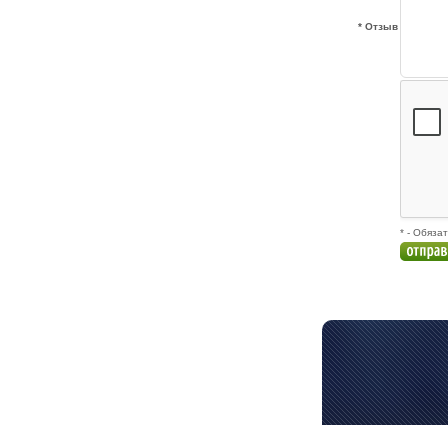
* Отзыв
* - Обяза