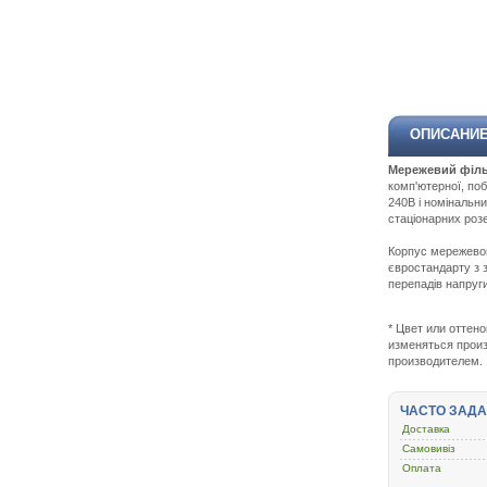
ОПИСАНИ
Мережевий фільт
комп'ютерної, поб
240В і номінальн
стаціонарних розе
Корпус мережевог
євростандарту з 
перепадів напруги
* Цвет или оттен
изменяться произ
производителем.
ЧАСТО ЗАД
Доставка
Самовивіз
Оплата