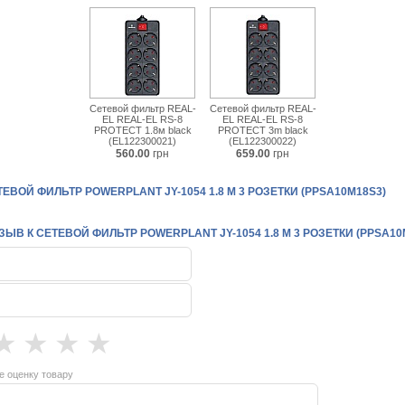
Сетевой фильтр REAL-
Сетевой фильтр REAL-
EL REAL-EL RS-8
EL REAL-EL RS-8
PROTECT 1.8м black
PROTECT 3m black
(EL122300021)
(EL122300022)
560.00
грн
659.00
грн
ЕВОЙ ФИЛЬТР POWERPLANT JY-1054 1.8 М 3 РОЗЕТКИ (PPSA10M18S3)
ЫВ К СЕТЕВОЙ ФИЛЬТР POWERPLANT JY-1054 1.8 М 3 РОЗЕТКИ (PPSA10
★
★
★
★
е оценку товару