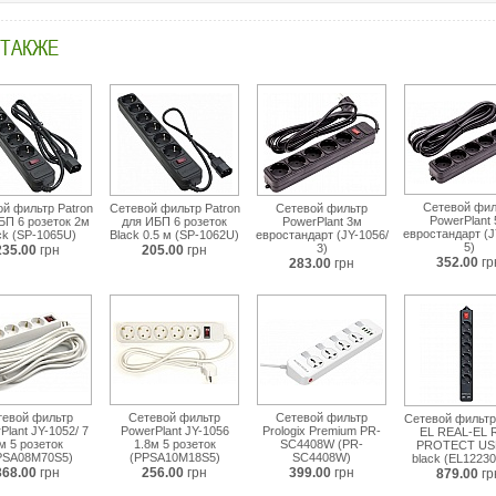
 ТАКЖЕ
Сетевой фил
й фильтр Patron
Сетевой фильтр Patron
Сетевой фильтр
PowerPlant
БП 6 розеток 2м
для ИБП 6 розеток
PowerPlant 3м
евростандарт (J
ck (SP-1065U)
Black 0.5 м (SP-1062U)
евростандарт (JY-1056/
5)
3)
235.00
грн
205.00
грн
352.00
гр
283.00
грн
тевой фильтр
Сетевой фильтр
Сетевой фильтр
Сетевой фильтр
Plant JY-1052/ 7
PowerPlant JY-1056
Prologix Premium PR-
EL REAL-EL 
м 5 розеток
1.8м 5 розетoк
SC4408W (PR-
PROTECT US
PSA08M70S5)
(PPSA10M18S5)
SC4408W)
black (EL1223
368.00
грн
256.00
грн
399.00
грн
879.00
гр