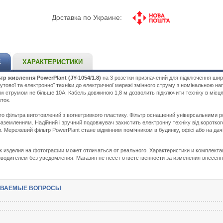
Доставка по Украине:
Е
ХАРАКТЕРИСТИКИ
р живлення PowerPlant (JY-1054/1.8)
на 3 розетки призначений для підключення шир
утової та електронної техніки до електричної мережі змінного струму з номінальною на
им струмом не більше 10А. Кабель довжиною 1,8 м дозволить підключити техніку в місця
ток.
о фільтра виготовлений з вогнетривкого пластику. Фільтр оснащений універсальними 
заземленням. Надійний і зручний подовжувач захистить електронну техніку від коротког
. Мережевий фільтр PowerPlant стане відмінним помічником в будинку, офісі або на дачі
ок изделия на фотографии может отличаться от реального. Характеристики и комплекта
водителем без уведомления. Магазин не несет ответственности за изменения внесен
АВАЕМЫЕ ВОПРОСЫ