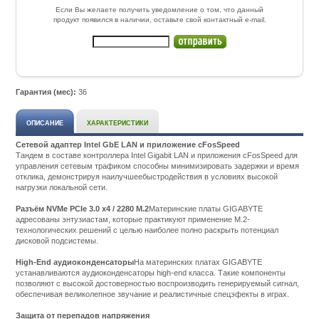
Если Вы желаете получить уведомление о том, что данный
продукт появился в наличии, оставьте свой контактный e-mail.
Гарантия (мес):
36
ОПИСАНИЕ
ХАРАКТЕРИСТИКИ
Сетевой адаптер Intel GbE LAN и приложение cFosSpeed
Тандем в составе контроллера Intel Gigabit LAN и приложения cFosSpeed для
управления сетевым трафиком способны минимизировать задержки и время
отклика, демонстрируя наилучшеебыстродействия в условиях высокой
нагрузки локальной сети.
Разъём NVMe PCIe 3.0 x4 / 2280 M.2
Материнские платы GIGABYTE
адресованы энтузиастам, которые практикуют применение M.2-
технологических решений с целью наиболее полно раскрыть потенциал
дисковой подсистемы.
High-End аудиоконденсаторы
На материнских платах GIGABYTE
устанавливаются аудиоконденсаторы high-end класса. Такие компоненты
позволяют с высокой достоверностью воспроизводить генерируемый сигнал,
обеспечивая великолепное звучание и реалистичные спецэфекты в играх.
Защита от перепадов напряжения