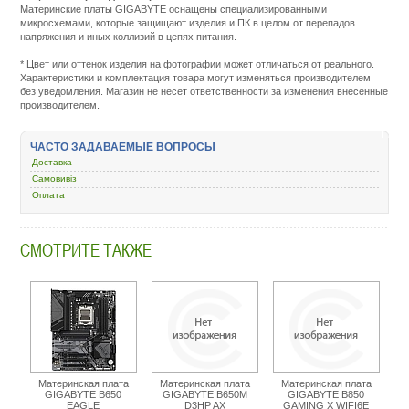
Материнские платы GIGABYTE оснащены специализированными
микросхемами, которые защищают изделия и ПК в целом от перепадов
напряжения и иных коллизий в цепях питания.
Подробнее:
http://m.all-
* Цвет или оттенок изделия на фотографии может отличаться от реального.
service.com.uacatalog/4513-
Характеристики и комплектация товара могут изменяться производителем
kompyuternye-
без уведомления. Магазин не несет ответственности за изменения внесенные
komplektuyuschie/6474-
производителем.
materinskaya-
plata/435316-
gigabyte-
ЧАСТО ЗАДАВАЕМЫЕ ВОПРОСЫ
h610m-
h-
Доставка
v3-
Самовивіз
ddr4.html
Оплата
СМОТРИТЕ ТАКЖЕ
Материнская плата
Материнская плата
Материнская плата
GIGABYTE B650
GIGABYTE B650M
GIGABYTE B850
EAGLE
D3HP AX
GAMING X WIFI6E