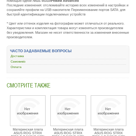
помощью одной лишь мыши
Режим Advanced
Последние изменения: отслеживайте историю всех изменений в настройках и
сохраняйте профили на USB-накопителе Переименование портов SATA: для
быстрой идентификации подключаемых устройств
Подробнее:
http://m.all-
* Цвет или оттенок изделия на фотографии может отличаться от реального.
service.com.uacatalog/4513-
Характеристики и комплектация товара могут изменяться производителем
kompyuternye-
без уведомления. Магазин не несет ответственности за изменения внесенные
komplektuyuschie/6474-
производителем.
materinskaya-
plata/435208-
asus-
ЧАСТО ЗАДАВАЕМЫЕ ВОПРОСЫ
tuf-
gaming-
Доставка
a520m-
Самовивіз
plus-
Оплата
ii.html
СМОТРИТЕ ТАКЖЕ
Материнская плата
Материнская плата
Материнская плата
ASUS ROG STRIX
ASUS ROG STRIX
ASUS ROG STRIX