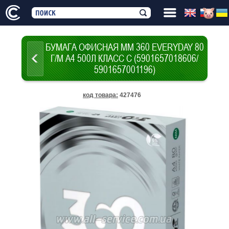
БУМАГА ОФИСНАЯ MM 360 EVERYDAY 80
Г/М A4 500Л КЛАСC C (5901657018606/
5901657001196)
код товара
:
427476