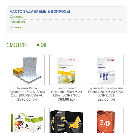
plenka-
dlya-
ЧАСТО ЗАДАВАЕМЫЕ ВОПРОСЫ
ofisa/427476-
Доставка
mm-
360-
Самовивіз
everyday-
Оплата
80-
a4-
500-
СМОТРИТЕ ТАКЖЕ
c-
c-
5901657018606-
5901657001196.html
Бумага Xerox
Бумага Xerox
Бумага Xerox офисная
Colotech+ 160г/ м SRA3
Colotech+ 300г/ м A4
Premier 80 г/ м А3 500л.
250л (003R98855) AU
125л. (003R97983)
(003R91721)
1570.00
грн
763.00
грн
525.00
грн