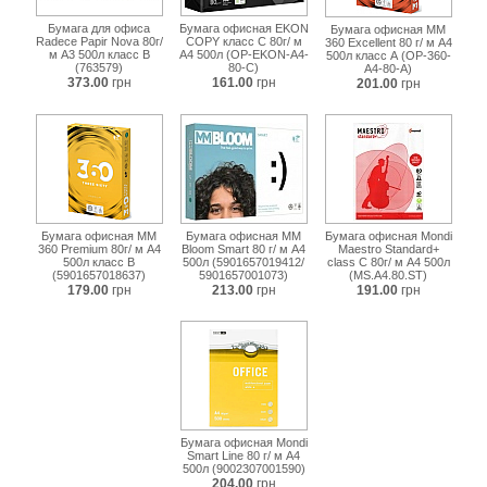
Бумага для офиса
Бумага офисная EKON
Бумага офисная MM
Radece Papir Nova 80г/
COPY класc C 80г/ м
360 Excellent 80 г/ м A4
м А3 500л класс В
A4 500л (OP-EKON-A4-
500л класc А (OP-360-
(763579)
80-C)
A4-80-A)
373.00
грн
161.00
грн
201.00
грн
Бумага офисная MM
Бумага офисная MM
Бумага офисная Mondi
360 Premium 80г/ м A4
Bloom Smart 80 г/ м A4
Maestro Standard+
500л класc B
500л (5901657019412/
class С 80г/ м A4 500л
(5901657018637)
5901657001073)
(MS.A4.80.ST)
179.00
грн
213.00
грн
191.00
грн
Бумага офисная Mondi
Smart Line 80 г/ м A4
500л (9002307001590)
204.00
грн