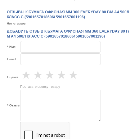
ОТЗЫВЫ К БУМАГА ОФИСНАЯ MM 360 EVERYDAY 80 Г/М A4 500Л
КЛАСC C (5901657018606/ 5901657001196)
Нет отзывов
ДОБАВИТЬ ОТЗЫВ К БУМАГА ОФИСНАЯ MM 360 EVERYDAY 80 Г/
М A4 500Л КЛАСC C (5901657018606/ 5901657001196)
* Имя
E-mail
★
★
★
★
★
Оценка
Поставьте оценку товару
* Отзыв