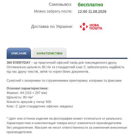
Самовывоз:
бесплатно
Можно забрать после:
12:00 11.08.2026
Доставка по Украине:
ОПИСАНИЕ
ХАРАКТЕРИСТИКИ
360 EVERYDAY
– це практичний офісний папір для повсякденного друку.
Оптимальна щільність 80 г/м та стандартний клас C забезпечують надійність
під час друку текстів, звітів та чорно-білих документів.
Сумісний з лазерними та струменевими принтерами, копірами та факсами.
Основні характеристики:
Формат: A4 (210 × 297 мм)
Щільність: 80 г/м²
Кількість аркушів у пачці: 500
Клас: C (для стандартних офісних завдань)
Подробнее:
http://m.all-
service.com.uacatalog/1119-
* Цвет или оттенок изделия на фотографии может отличаться от реального.
rashodnye-
Характеристики и комплектация товара могут изменяться производителем
materialy/6009-
без уведомления. Магазин не несет ответственности за изменения внесенные
bumaga-
производителем.
i-