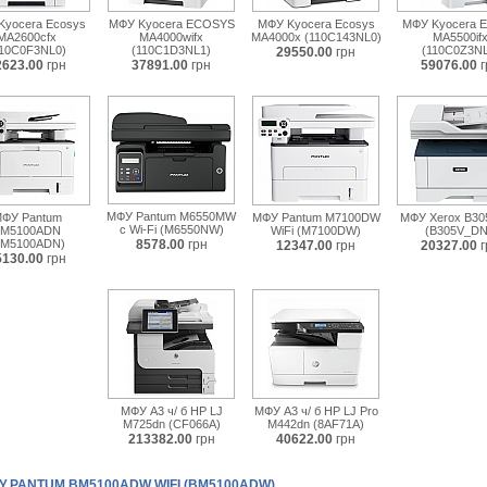
Kyocera Ecosys
МФУ Kyocera ECOSYS
МФУ Kyocera Ecosys
МФУ Kyocera E
MA2600cfx
MA4000wifx
MA4000x (110C143NL0)
MA5500if
110C0F3NL0)
(110C1D3NL1)
(110C0Z3NL
29550.00
грн
2623.00
грн
37891.00
грн
59076.00
г
МФУ Pantum M6550MW
ФУ Pantum
МФУ Pantum M7100DW
МФУ Xerox B305
с Wi-Fi (M6550NW)
M5100ADN
WiFi (M7100DW)
(B305V_DN
BM5100ADN)
8578.00
грн
12347.00
грн
20327.00
г
5130.00
грн
МФУ А3 ч/ б HP LJ
МФУ А3 ч/ б HP LJ Pro
M725dn (CF066A)
M442dn (8AF71A)
213382.00
грн
40622.00
грн
 PANTUM BM5100ADW WIFI (BM5100ADW)