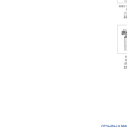
МФУ 
(
2
М
B
(
1
ОТЗЫВЫ К МФУ