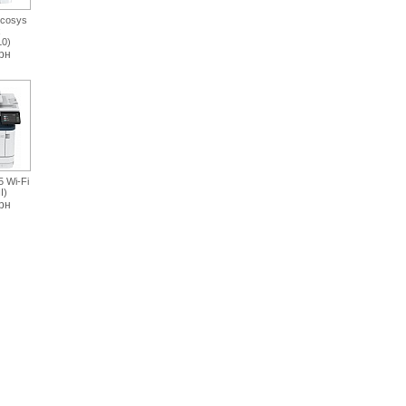
cosys
x
0)
рн
 Wi-Fi
I)
рн