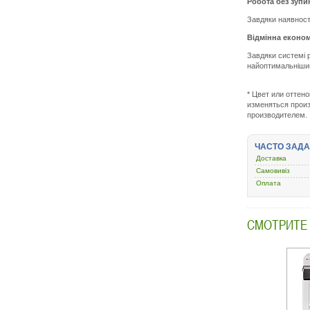
Робота без зупи
Завдяки наявності
Відмінна економ
Завдяки системі 
найоптимальніши
* Цвет или оттен
изменяться произ
производителем.
ЧАСТО ЗАД
Доставка
Самовивіз
Оплата
СМОТРИТЕ