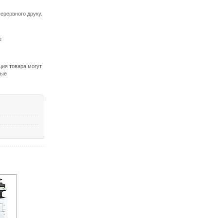
перервного друку.
е
ция товара могут
ные