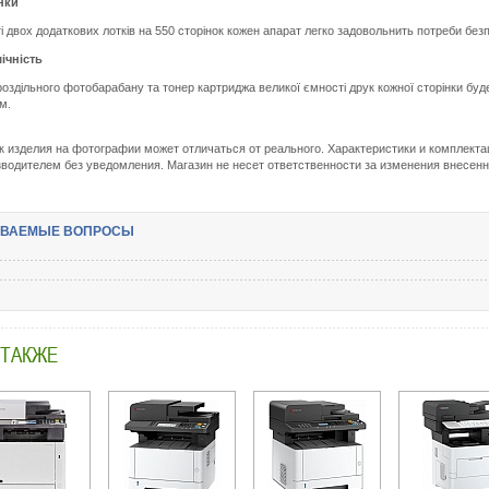
нки
 двох додаткових лотків на 550 сторінок кожен апарат легко задовольнить потреби без
ічність
роздільного фотобарабану та тонер картриджа великої ємності друк кожної сторінки буд
м.
Подробнее:
http://m.all-
service.com.uacatalog/1027-
ок изделия на фотографии может отличаться от реального. Характеристики и комплекта
orgtehnika/1290-
водителем без уведомления. Магазин не несет ответственности за изменения внесен
printer-
i-
mfu/450294-
pantum-
АВАЕМЫЕ ВОПРОСЫ
bm5100adw-
wifi-
bm5100adw.html
 ТАКЖЕ