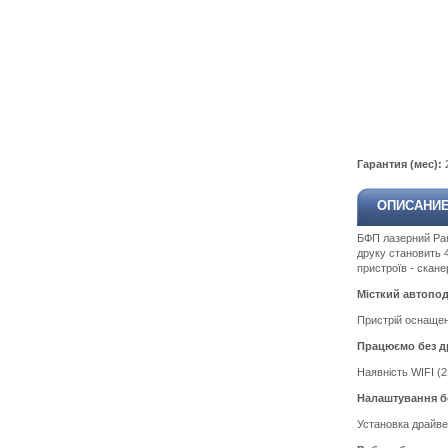
Гарантия (мес):
ОПИСАНИ
БФП лазерний Pan
друку становить 4
пристроїв - скане
Місткий автопо
Пристрій оснащен
Працюємо без д
Наявність WIFI (
Налаштування бе
Установка драйве