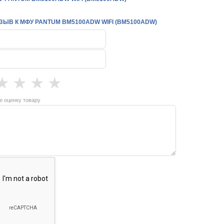
ЫВ К МФУ PANTUM BM5100ADW WIFI (BM5100ADW)
★
★
★
★
е оценку товару