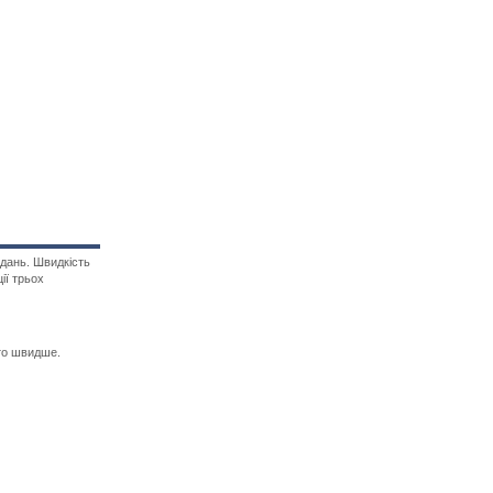
дань. Швидкість
ії трьох
ато швидше.