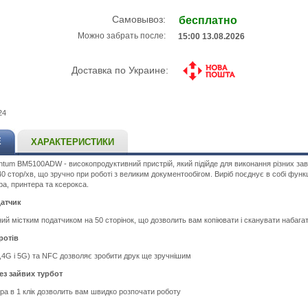
Самовывоз:
бесплатно
Можно забрать после:
15:00 13.08.2026
Доставка по Украине:
24
Е
ХАРАКТЕРИСТИКИ
tum BM5100ADW - високопродуктивний пристрій, який підійде для виконання різних зав
0 стор/хв, що зручно при роботі з великим документообігом. Виріб поєднує в собі функц
ра, принтера та ксерокса.
датчик
ий містким податчиком на 50 сторінок, що дозволить вам копіювати і сканувати набаг
ротів
2,4G і 5G) та NFC дозволяє зробити друк ще зручнішим
з зайвих турбот
ра в 1 клік дозволить вам швидко розпочати роботу