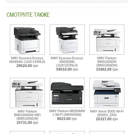
СМОТРИТЕ ТАКЖЕ
МФУ Kyocera Ecosys
МФУ Kyocera Ecosys
МФУ Pantum
MA4000x (110C143NL0)
MA5500ifx
BM5100ADN
(110C0Z3NL0)
(BM5100ADN)
29520.00
грн
59010.00
грн
15462.00
грн
МФУ Pantum M6550MW
МФУ Pantum
МФУ Xerox B305 Wi-Fi
с Wi-Fi (M6550NW)
BM5100ADW WiFi
(B305V_DNI)
(BM5100ADW)
8623.00
грн
20327.00
грн
15731.00
грн