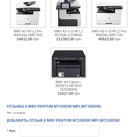
МФУ А3 HP LJ Pro
МФУ А3 ч/ б HP LJ
МФУ А3 ч/ б HP LJ Pro
M443nda (8AF72A)
M725dn (CF066A)
M442dn (8AF71A)
54811.00
грн
213382.00
грн
40622.00
грн
МФУ А4 Canon i-
SENSYS MF3010
(5252B004)
12017.00
грн
ОТЗЫВЫ К МФУ PANTUM M7100DW WIFI (M7100DW)
Нет отзывов
ДОБАВИТЬ ОТЗЫВ К МФУ PANTUM M7100DW WIFI (M7100DW)
* Имя