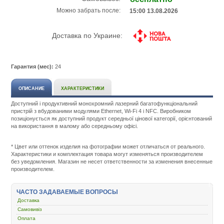
Можно забрать после:
15:00 13.08.2026
Доставка по Украине:
Гарантия (мес):
24
ОПИСАНИЕ
ХАРАКТЕРИСТИКИ
Доступний і продуктивний монохромний лазерний багатофункціональний
пристрій з вбудованими модулями Ethernet, Wi-Fi 4 і NFC. Виробником
позиціонується як доступний продукт середньої цінової категорії, орієнтований
на використання в малому або середньому офісі.
Подробнее:
http://m.all-
service.com.uacatalog/1027-
* Цвет или оттенок изделия на фотографии может отличаться от реального.
orgtehnika/1290-
Характеристики и комплектация товара могут изменяться производителем
printer-
без уведомления. Магазин не несет ответственности за изменения внесенные
i-
производителем.
mfu/422741-
pantum-
m7100dw-
ЧАСТО ЗАДАВАЕМЫЕ ВОПРОСЫ
wifi-
Доставка
m7100dw.html
Самовивіз
Оплата