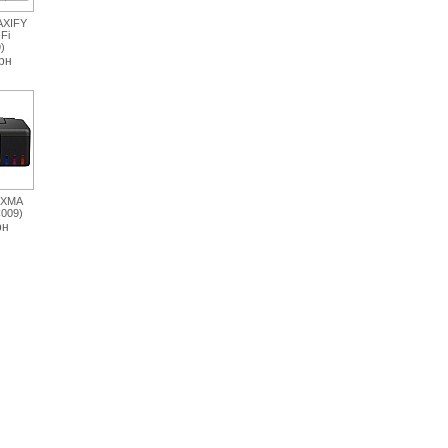
AXIFY
Fi
)
рн
IXMA
009)
рн