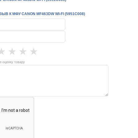
ЫВ К МФУ CANON MF463DW WI-FI (5951C008)
★
★
★
★
е оценку товару