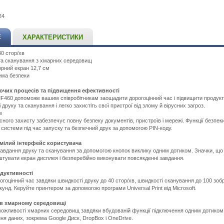
24
Е
ХАРАКТЕРИСТИКИ
40 стор/хв
та сканування з хмарних середовищ
рний екран 12,7 см
ема безпеки
очих процесів та підвищення ефективності
F460 допоможе вашим співробітникам заощадити дорогоцінний час і підвищити продукти
 друку та сканування і легко захистіть свої пристрої від злому й вірусних загроз.
в
ного захисту забезпечує повну безпеку документів, пристроїв і мережі. Функції безпе
 системи під час запуску та безпечний друк за допомогою PIN-коду.
умілий інтерфейс користувача
завдання друку та сканування за допомогою кнопок виклику одним дотиком. Значки, що
тувати екран дисплея і безперебійно виконувати повсякденні завдання.
дуктивності
гоцінний час завдяки швидкості друку до 40 стор/хв, швидкості сканування до 100 зобр
кунд. Керуйте принтером за допомогою програми Universal Print від Microsoft.
 в хмарному середовищі
ожливості хмарних середовищ завдяки вбудованій функції підключення одним дотиком
ня даних, зокрема Google Диск, DropBox і OneDrive.