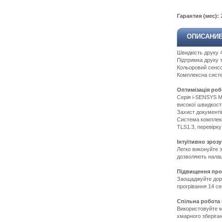
Гарантия (мес):
ОПИСАНИ
Швидкість друку 
Підтримка друку 
Кольоровий сенсо
Комплексна сист
Оптимізація роб
Серія i-SENSYS M
високої швидкості
Захист документі
Система комплекс
TLS1.3, перевірку
Інтуїтивно зроз
Легко виконуйте 
дозволяють налаш
Підвищення про
Заощаджуйте доро
прогрівання 14 се
Спільна робота
Використовуйте м
хмарного зберіган