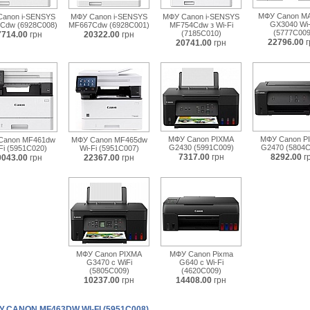
МФУ Canon M
anon i-SENSYS
МФУ Canon i-SENSYS
МФУ Canon i-SENSYS
GX3040 Wi-
Cdw (6928C008)
MF667Cdw (6928C001)
MF754Cdw з Wi-Fi
(5777C009
(7185С010)
7714.00
грн
20322.00
грн
22796.00
г
20741.00
грн
МФУ Canon PIXMA
МФУ Canon P
Canon MF461dw
МФУ Canon MF465dw
G2430 (5991C009)
G2470 (5804C
Fi (5951C020)
Wi-Fi (5951C007)
7317.00
грн
8292.00
г
0043.00
грн
22367.00
грн
МФУ Canon PIXMA
МФУ Canon Pixma
G3470 c WiFi
G640 c Wi-Fi
(5805C009)
(4620C009)
10237.00
грн
14408.00
грн
 CANON MF463DW WI-FI (5951C008)