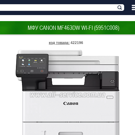
МФУ CANON MF463DW WI-FI (5951C008)
код товара
:
422196