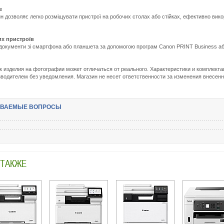
е
н дозволяє легко розміщувати пристрої на робочих столах або стійках, ефективно вик
их пристроїв
документи зі смартфона або планшета за допомогою програм Canon PRINT Business або A
одробнее:
ttp://m.all-
ок изделия на фотографии может отличаться от реального. Характеристики и комплекта
ervice.com.uacatalog/1027-
водителем без уведомления. Магазин не несет ответственности за изменения внесен
rgtehnika/1290-
rinter-
fu/422196-
АВАЕМЫЕ ВОПРОСЫ
anon-
f463dw-
i-
-
951c008.html
 ТАКЖЕ