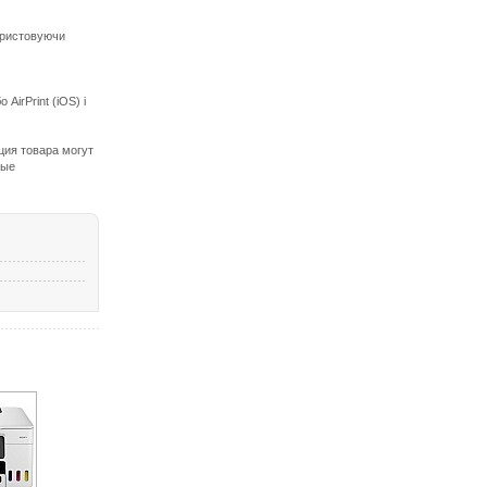
ористовуючи
irPrint (iOS) і
ция товара могут
ные