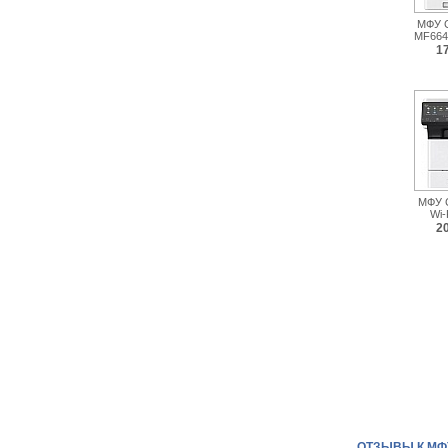
МФУ C
MF664
1
МФУ 
Wi-
2
ОТЗЫВЫ К МФУ