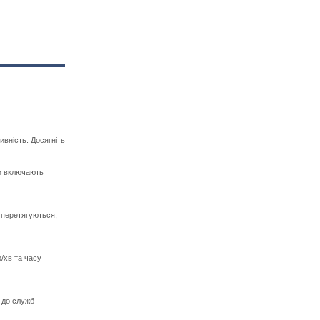
вність. Досягніть
ки включають
 перетягуються,
/хв та часу
 до служб