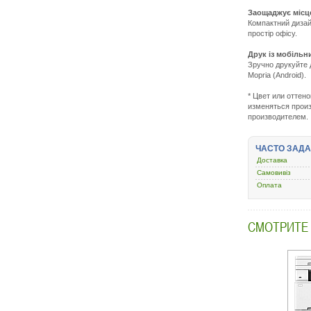
Заощаджує місц
Компактний дизай
простір офісу.
Друк із мобільн
Зручно друкуйте 
Mopria (Android).
П
h
* Цвет или оттен
s
изменяться произ
o
производителем.
p
i-
m
ЧАСТО ЗАД
c
m
Доставка
w
Самовивіз
fi
Оплата
5
СМОТРИТЕ